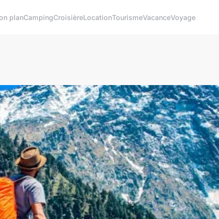
on plan
Camping
Croisière
Location
Tourisme
Vacance
Voyage