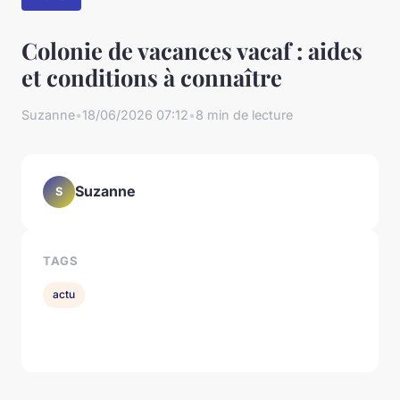
Colonie de vacances vacaf : aides
et conditions à connaître
Suzanne
•
18/06/2026 07:12
•
8 min de lecture
Suzanne
S
TAGS
actu